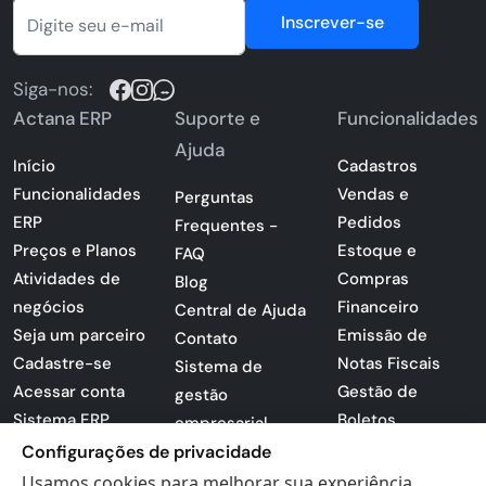
Inscrever-se
Siga-nos:
Actana ERP
Suporte e
Funcionalidades
Ajuda
Início
Cadastros
Funcionalidades
Vendas e
Perguntas
ERP
Pedidos
Frequentes -
Preços e Planos
Estoque e
FAQ
Atividades de
Compras
Blog
negócios
Financeiro
Central de Ajuda
Seja um parceiro
Emissão de
Contato
Cadastre-se
Notas Fiscais
Sistema de
Acessar conta
Gestão de
gestão
Sistema ERP
Boletos
empresarial
Apresentação
Configurações de privacidade
Sistema para
PDF
lojas
Usamos cookies para melhorar sua experiência,