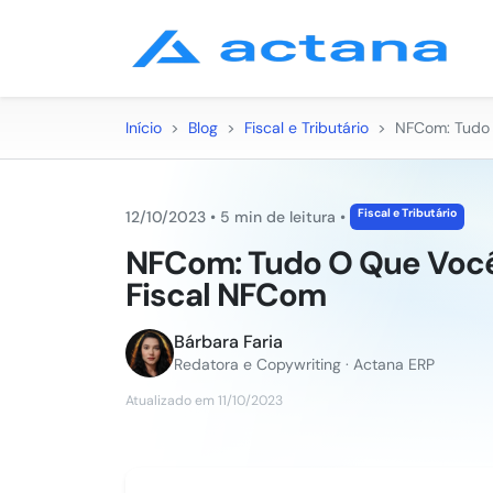
Início
>
Blog
>
Fiscal e Tributário
>
NFCom: Tudo 
Fiscal e Tributário
12/10/2023
•
5 min de leitura
•
NFCom: Tudo O Que Você
Fiscal NFCom
Bárbara Faria
Redatora e Copywriting · Actana ERP
Atualizado em 11/10/2023