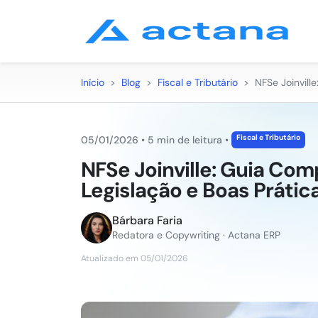
Início
>
Blog
>
Fiscal e Tributário
>
NFSe Joinvill
Fiscal e Tributário
05/01/2026
•
5 min de leitura
•
NFSe Joinville: Guia Com
Legislação e Boas Prátic
Bárbara Faria
Redatora e Copywriting · Actana ERP
Atualizado em 05/01/2026