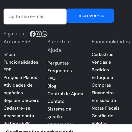
Inscrever-se
Siga-nos:
Actana ERP
Suporte e
Funcionalidades
Ajuda
Início
Cadastros
Funcionalidades
Vendas e
Perguntas
ERP
Pedidos
Frequentes -
Preços e Planos
Estoque e
FAQ
Atividades de
Compras
Blog
negócios
Financeiro
Central de Ajuda
Seja um parceiro
Emissão de
Contato
Cadastre-se
Notas Fiscais
Sistema de
Acessar conta
Gestão de
gestão
Sistema ERP
Boletos
empresarial
Apresentação