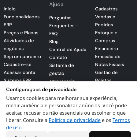
Ajuda
Início
Cadastros
Funcionalidades
Vendas e
Perguntas
ERP
Pedidos
Frequentes -
Preços e Planos
Estoque e
FAQ
Atividades de
Compras
Blog
negócios
Financeiro
Central de Ajuda
Seja um parceiro
Emissão de
Contato
Cadastre-se
Notas Fiscais
Sistema de
Acessar conta
Gestão de
gestão
Sistema ERP
Boletos
empresarial
Apresentação
Configurações de privacidade
Sistema para
PDF
lojas
Usamos cookies para melhorar sua experiência,
Loja -
medir audiência e personalizar anúncios. Você pode
Preferências de
Certificados
aceitar, recusar os não essenciais ou escolher o que
cookies
liberar. Consulte a
Política de privacidade
e os
Termos
Digitais
Politica de
de uso
.
Privacidade