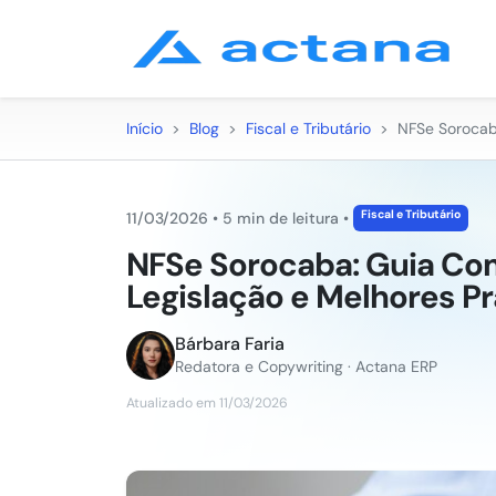
Início
>
Blog
>
Fiscal e Tributário
>
NFSe Sorocab
Fiscal e Tributário
11/03/2026
•
5 min de leitura
•
NFSe Sorocaba: Guia Co
Legislação e Melhores Pr
Bárbara Faria
Redatora e Copywriting · Actana ERP
Atualizado em 11/03/2026