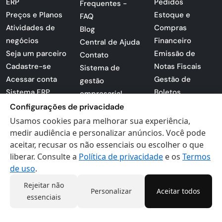
ERP
Pedidos
Frequentes -
Preços e Planos
Estoque e
FAQ
Atividades de
Compras
Blog
negócios
Financeiro
Central de Ajuda
Seja um parceiro
Emissão de
Contato
Cadastre-se
Notas Fiscais
Sistema de
Acessar conta
Gestão de
gestão
Sistema ERP
Boletos
empresarial
Apresentação
Sistema para
Configurações de privacidade
PDF
lojas
Usamos cookies para melhorar sua experiência,
Loja -
Preferências de
medir audiência e personalizar anúncios. Você pode
Certificados
aceitar, recusar os não essenciais ou escolher o que
cookies
liberar. Consulte a
Política de privacidade
e os
Termos
Digitais
Politica de
de uso
.
Privacidade
Termos de Uso
Rejeitar não
Personalizar
Aceitar todos
essenciais