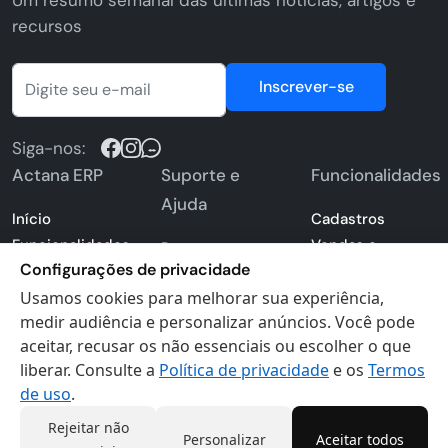
Um resumo semanal das últimas notícias, artigos e
recursos
Inscrever-se
Siga-nos:
Actana ERP
Suporte e
Funcionalidades
Ajuda
Início
Cadastros
Funcionalidades
Vendas e
Perguntas
Configurações de privacidade
ERP
Pedidos
Frequentes -
Preços e Planos
Usamos cookies para melhorar sua experiência,
Estoque e
FAQ
medir audiência e personalizar anúncios. Você pode
Atividades de
Compras
Blog
aceitar, recusar os não essenciais ou escolher o que
negócios
Financeiro
Central de Ajuda
liberar. Consulte a
Política de privacidade
e os
Termos
Seja um parceiro
Emissão de
Contato
de uso
.
Cadastre-se
Notas Fiscais
Sistema de
Acessar conta
Gestão de
Rejeitar não
gestão
Personalizar
Aceitar todos