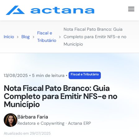
Nota Fiscal Pato Branco: Guia
Fiscal e
Início
>
Blog
>
>
Completo para Emitir NFS-e no
Tributário
Município
Fiscal e Tributário
13/08/2025
•
5 min de leitura
•
Nota Fiscal Pato Branco: Guia
Completo para Emitir NFS-e no
Município
Bárbara Faria
Redatora e Copywriting · Actana ERP
Atualizado em 29/07/2025