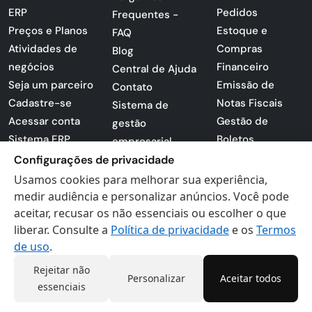
ERP
Pedidos
Frequentes -
Preços e Planos
Estoque e
FAQ
Atividades de
Compras
Blog
negócios
Financeiro
Central de Ajuda
Seja um parceiro
Emissão de
Contato
Cadastre-se
Notas Fiscais
Sistema de
Acessar conta
Gestão de
gestão
Sistema ERP
Boletos
empresarial
Apresentação
Sistema para
Configurações de privacidade
PDF
lojas
Usamos cookies para melhorar sua experiência,
Loja -
Preferências de
medir audiência e personalizar anúncios. Você pode
Certificados
aceitar, recusar os não essenciais ou escolher o que
cookies
liberar. Consulte a
Política de privacidade
e os
Termos
Digitais
Politica de
de uso
.
Privacidade
Termos de Uso
Rejeitar não
Personalizar
Aceitar todos
essenciais