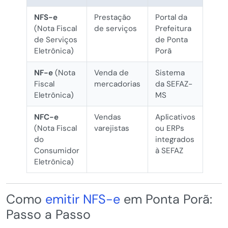
NFS-e
Prestação
Portal da
(Nota Fiscal
de serviços
Prefeitura
de Serviços
de Ponta
Eletrônica)
Porã
NF-e
(Nota
Venda de
Sistema
Fiscal
mercadorias
da SEFAZ-
Eletrônica)
MS
NFC-e
Vendas
Aplicativos
(Nota Fiscal
varejistas
ou ERPs
do
integrados
Consumidor
à SEFAZ
Eletrônica)
Como
emitir NFS-e
em Ponta Porã:
Passo a Passo