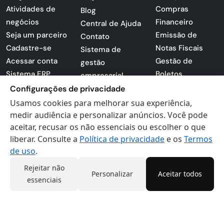
Atividades de
Compras
Blog
negócios
Financeiro
Central de Ajuda
Seja um parceiro
Emissão de
Contato
Cadastre-se
Notas Fiscais
Sistema de
Acessar conta
Gestão de
gestão
Sistema ERP
Boletos
empresarial
Apresentação
Sistema para
Configurações de privacidade
PDF
lojas
Usamos cookies para melhorar sua experiência,
Loja -
Preferências de
medir audiência e personalizar anúncios. Você pode
Certificados
aceitar, recusar os não essenciais ou escolher o que
cookies
liberar. Consulte a
Política de privacidade
e os
Termos
Digitais
Politica de
de uso
.
Privacidade
Termos de Uso
Rejeitar não
Personalizar
Aceitar todos
essenciais
Actana © 2026 - Todos os direitos reservados