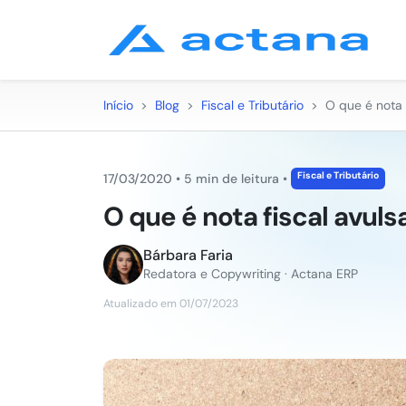
Início
>
Blog
>
Fiscal e Tributário
>
O que é nota 
Fiscal e Tributário
17/03/2020
•
5 min de leitura
•
O que é nota fiscal avuls
Bárbara Faria
Redatora e Copywriting · Actana ERP
Atualizado em 01/07/2023