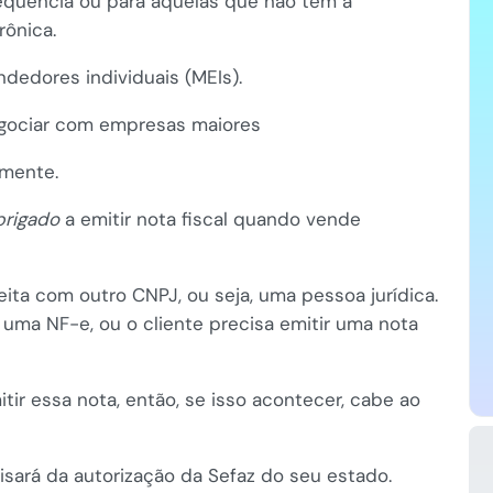
quência ou para aquelas que não têm a
rônica.
ndedores individuais (MEIs).
negociar com empresas maiores
lmente.
brigado
a emitir nota fiscal quando vende
ita com outro CNPJ, ou seja, uma pessoa jurídica.
 uma NF-e, ou o cliente precisa emitir uma nota
ir essa nota, então, se isso acontecer, cabe ao
cisará da autorização da Sefaz do seu estado.