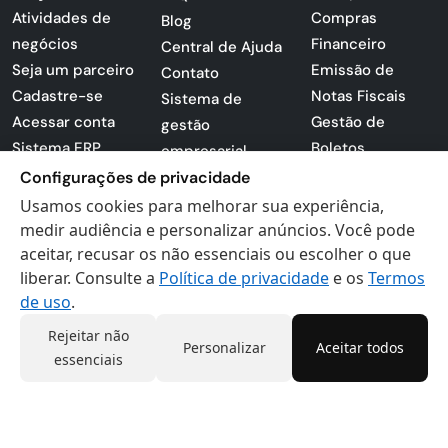
Atividades de
Compras
Blog
negócios
Financeiro
Central de Ajuda
Seja um parceiro
Emissão de
Contato
Cadastre-se
Notas Fiscais
Sistema de
Acessar conta
Gestão de
gestão
Sistema ERP
Boletos
empresarial
Apresentação
Sistema para
Configurações de privacidade
PDF
lojas
Usamos cookies para melhorar sua experiência,
Loja -
Preferências de
medir audiência e personalizar anúncios. Você pode
Certificados
aceitar, recusar os não essenciais ou escolher o que
cookies
liberar. Consulte a
Política de privacidade
e os
Termos
Digitais
Politica de
de uso
.
Privacidade
Termos de Uso
Rejeitar não
Personalizar
Aceitar todos
essenciais
Actana © 2026 - Todos os direitos reservados