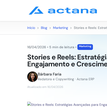
Início
>
Blog
>
Marketing
>
Stories e Reels: Est
Marketing
16/04/2026
•
5 min de leitura
•
Stories e Reels: Estraté
Engajamento e Crescime
Bárbara Faria
Redatora e Copywriting · Actana ERP
Atualizado em 16/04/2026