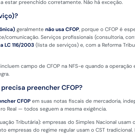
a estar preenchido corretamente. Não há exceção.
viço)?
rônica)
geralmente
não usa CFOP
, porque o CFOP é espe
e/comunicação. Serviços profissionais (consultoria, con
da LC 116/2003
(lista de serviços) e, com a Reforma Trib
s incluem campo de CFOP na NFS-e quando a operação e
gra.
 precisa preencher CFOP?
encher CFOP
em suas notas fiscais de mercadoria, inde
cro Real — todos seguem a mesma exigência.
uação Tributária): empresas do Simples Nacional usam 
nto empresas do regime regular usam o CST tradicional