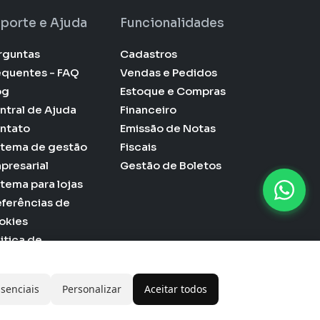
porte e Ajuda
Funcionalidades
rguntas
Cadastros
equentes - FAQ
Vendas e Pedidos
og
Estoque e Compras
ntral de Ajuda
Financeiro
ntato
Emissão de Notas
stema de gestão
Fiscais
presarial
Gestão de Boletos
stema para lojas
eferências de
okies
litica de
ivacidade
rmos de Uso
ssenciais
Personalizar
Aceitar todos