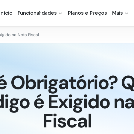
Início
Funcionalidades
Planos e Preços
Mais
igido na Nota Fiscal
é Obrigatório? 
igo é Exigido n
Fiscal