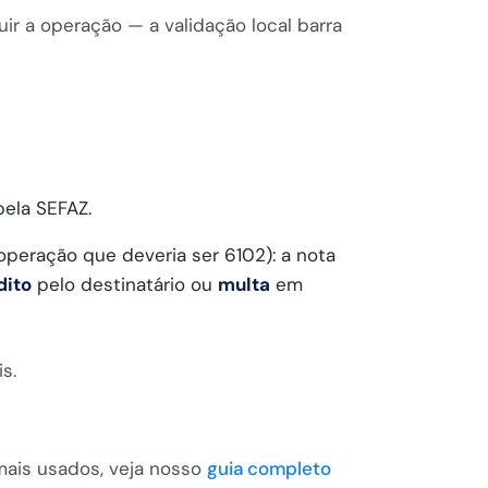
r a operação — a validação local barra
pela SEFAZ.
peração que deveria ser 6102): a nota
dito
pelo destinatário ou
multa
em
s.
mais usados, veja nosso
guia completo