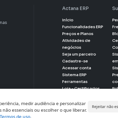
Actana ERP
Su
Início
Pe
enas
Funcionalidades ERP
Fr
Preços e Planos
Bl
Atividades de
Ce
negócios
Co
Seja um parceiro
Si
Cadastre-se
em
Acessar conta
Si
Sistema ERP
Pr
Ferramentas
co
Loja - Certificados
Po
Digitais
Pr
Te
eriência, medir audiência e personalizar
Rejeitar não e
s não essenciais ou escolher o que liberar.
Termos de uso
.