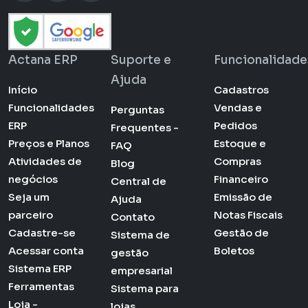
Actana ERP
Suporte e
Funcionalidade
Ajuda
Início
Cadastros
Funcionalidades
Vendas e
Perguntas
ERP
Pedidos
Frequentes -
Preços e Planos
Estoque e
FAQ
Atividades de
Compras
Blog
negócios
Financeiro
Central de
Seja um
Emissão de
Ajuda
parceiro
Notas Fiscais
Contato
Cadastre-se
Gestão de
Sistema de
Acessar conta
Boletos
gestão
Sistema ERP
empresarial
Ferramentas
Sistema para
Loja -
lojas