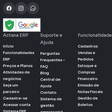
Actana ERP
Suporte e
Funcionalidade
Ajuda
Início
Cadastros
Funcionalidades
Vendas e
Perguntas
ERP
Pedidos
Frequentes -
Preços e Planos
Estoque e
FAQ
Atividades de
Compras
Blog
negócios
Financeiro
Central de
Seja um
Emissão de
Ajuda
parceiro
Notas Fiscais
Contato
Cadastre-se
Gestão de
Sistema de
Acessar conta
Boletos
gestão
Sistema ERP
empresarial