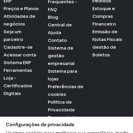
ERP
Pedidos
Frequentes -
Preços e Planos
Estoque e
FAQ
Atividades de
Compras
Blog
negócios
Financeiro
Central de
Seja um
Emissão de
Ajuda
parceiro
Notas Fiscais
Contato
Cadastre-se
Gestão de
Sistema de
Acessar conta
Boletos
gestão
Sistema ERP
empresarial
Ferramentas
Sistema para
Loja -
lojas
Certificados
Preferências de
Digitais
cookies
Politica de
Privacidade
Termos de Uso
Configurações de privacidade