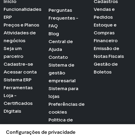
Início
Cadastros
Funcionalidades
Vendas e
Perguntas
ERP
Pedidos
Frequentes -
Preços e Planos
Estoque e
FAQ
Atividades de
Compras
Blog
negócios
Financeiro
Central de
Seja um
Emissão de
Ajuda
parceiro
Notas Fiscais
Contato
Cadastre-se
Gestão de
Sistema de
Acessar conta
Boletos
gestão
Sistema ERP
empresarial
Ferramentas
Sistema para
Loja -
lojas
Certificados
Preferências de
Digitais
cookies
Politica de
Privacidade
Configurações de privacidade