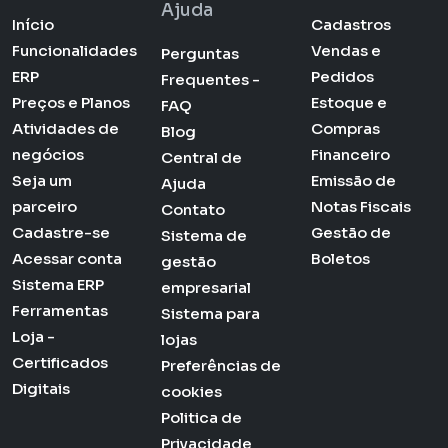
Ajuda
Início
Cadastros
Funcionalidades
Vendas e
Perguntas
ERP
Pedidos
Frequentes -
Preços e Planos
Estoque e
FAQ
Atividades de
Compras
Blog
negócios
Financeiro
Central de
Seja um
Emissão de
Ajuda
parceiro
Notas Fiscais
Contato
Cadastre-se
Gestão de
Sistema de
Acessar conta
Boletos
gestão
Sistema ERP
empresarial
Ferramentas
Sistema para
Loja -
lojas
Certificados
Preferências de
Digitais
cookies
Politica de
Privacidade