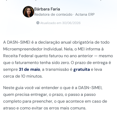
Bárbara Faria
Redatora de conteúdo · Actana ERP
Atualizado em 30/06/2026
A DASN-SIMEI é a declaração
anual obrigatória de todo
Microempreendedor Individual. Nela, o
MEI informa à
Receita Federal quanto
faturou no ano anterior — mesmo
que o
faturamento tenha sido zero. O prazo de
entrega é
sempre
31 de maio
, a
transmissão é
gratuita
e leva
cerca
de 10 minutos.
Neste guia você vai
entender o que é a DASN-SIMEI,
quem
precisa entregar, o prazo, o passo a
passo
completo para preencher, o que
acontece em caso de
atraso e como
evitar os erros mais comuns.