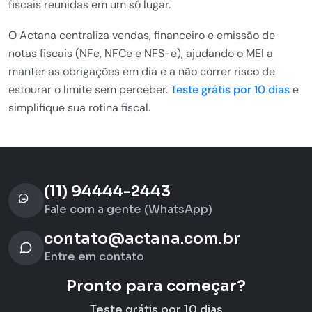
fiscais
reunidas em um só lugar.
O
Actana centraliza vendas,
financeiro e emissão de
notas
fiscais (NFe, NFCe e NFS-e),
ajudando o MEI a
manter as
obrigações em dia e a não correr
risco de
estourar o limite sem
perceber.
Teste grátis por 10 dias
e
simplifique sua rotina fiscal.
(11) 94444-2443
Fale com a gente (WhatsApp)
contato@actana.com.br
Entre em contato
Pronto para começar?
Teste grátis por 10 dias