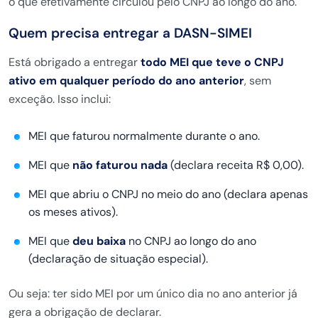
o que efetivamente
circulou pelo CNPJ ao longo do ano.
Quem precisa entregar a DASN-SIMEI
E
stá obrigado a entregar
todo MEI que teve o CNPJ
ativo em qualquer período do ano anterior
, sem
exceção. Isso inclui:
MEI que
faturou normalmente durante o ano.
MEI que
não faturou nada
(declara receita R$ 0,00).
MEI que
abriu o CNPJ no meio do
ano (declara apenas
os meses
ativos).
MEI que
deu baixa
no
CNPJ ao longo do ano
(declaração de situação especial).
Ou
seja: ter sido MEI por um único
dia no ano anterior já
gera
a obrigação de declarar.