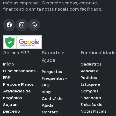
médias empresas. Gerencie vendas, estoque,
financeiro e emita notas fiscais com facilidade.
Actana ERP
Suporte e
Funcionalidade
Ajuda
Início
Cadastros
Funcionalidades
Vendas e
Perguntas
ERP
Pedidos
Frequentes -
Preços e Planos
Estoque e
FAQ
Atividades de
Compras
Blog
negócios
Financeiro
Central de
Seja um
Emissão de
Ajuda
parceiro
Notas Fiscais
Contato