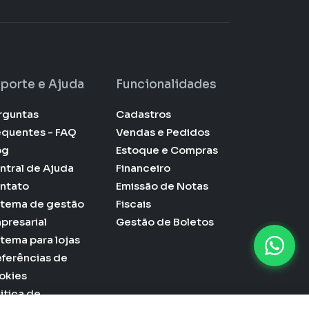
porte e Ajuda
Funcionalidades
rguntas
Cadastros
equentes - FAQ
Vendas e Pedidos
og
Estoque e Compras
ntral de Ajuda
Financeiro
ntato
Emissão de Notas
stema de gestão
Fiscais
presarial
Gestão de Boletos
stema para lojas
eferências de
okies
litica de