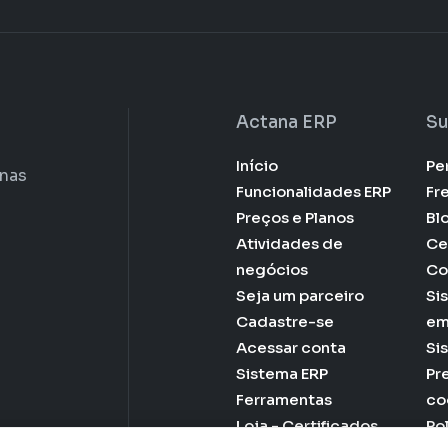
Actana ERP
Su
Início
Pe
enas
Funcionalidades ERP
Fr
Preços e Planos
Bl
Atividades de
Ce
negócios
Co
Seja um parceiro
Si
Cadastre-se
em
Acessar conta
Si
Sistema ERP
Pr
Ferramentas
co
Loja - Certificados
Po