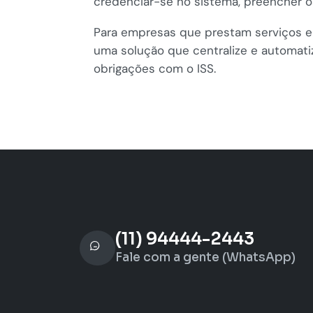
credenciar-se no sistema, preencher o
Para empresas que prestam serviços e
uma solução que centralize e automatiz
obrigações com o ISS.
(11) 94444-2443
Fale com a gente (WhatsApp)