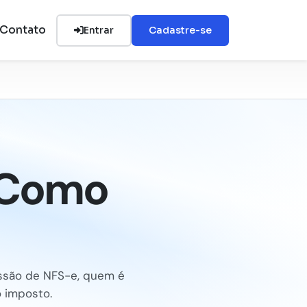
Contato
Entrar
Cadastre-se
e Como
issão de NFS-e, quem é
o imposto.