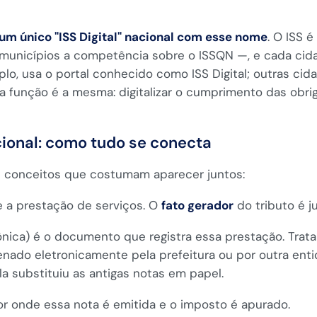
 um único "ISS Digital" nacional com esse nome
. O ISS 
s municípios a competência sobre o ISSQN —, e cada cid
plo, usa o portal conhecido como ISS Digital; outras ci
 a função é a mesma: digitalizar o cumprimento das obr
cional: como tudo se conecta
ês conceitos que costumam aparecer juntos:
 a prestação de serviços. O
fato gerador
do tributo é j
rônica) é o documento que registra essa prestação. Tra
zenado eletronicamente pela prefeitura ou por outra en
a substituiu as antigas notas em papel.
or onde essa nota é emitida e o imposto é apurado.