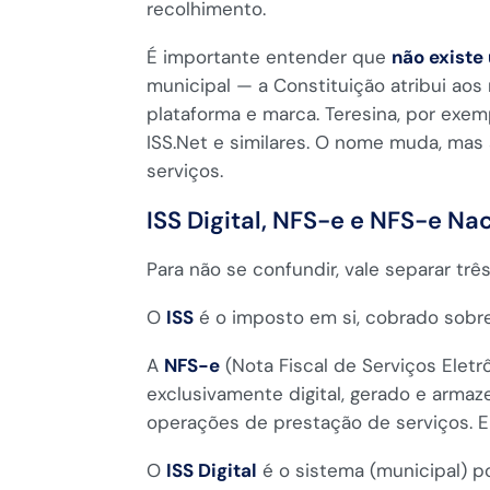
recolhimento.
É importante entender que
não existe
municipal — a Constituição atribui ao
plataforma e marca. Teresina, por exem
ISS.Net e similares. O nome muda, mas
serviços.
ISS Digital, NFS-e e NFS-e Na
Para não se confundir, vale separar tr
O
ISS
é o imposto em si, cobrado sobre
A
NFS-e
(Nota Fiscal de Serviços Elet
exclusivamente digital, gerado e arma
operações de prestação de serviços. El
O
ISS Digital
é o sistema (municipal) p