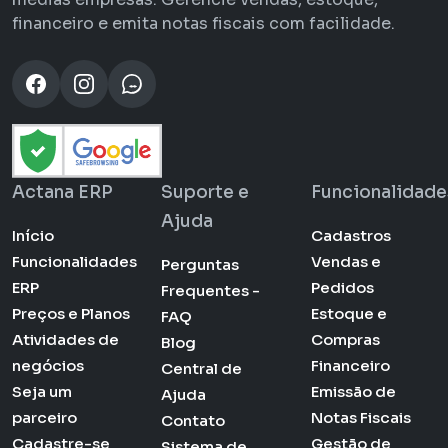
financeiro e emita notas fiscais com facilidade.
Actana ERP
Suporte e
Funcionalidade
Ajuda
Início
Cadastros
Funcionalidades
Vendas e
Perguntas
ERP
Pedidos
Frequentes -
Preços e Planos
Estoque e
FAQ
Atividades de
Compras
Blog
negócios
Financeiro
Central de
Seja um
Emissão de
Ajuda
parceiro
Notas Fiscais
Contato
Cadastre-se
Gestão de
Sistema de