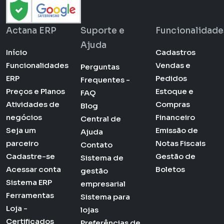
Actana ERP
Suporte e
Funcionalidade
Ajuda
Início
Cadastros
Funcionalidades
Vendas e
Perguntas
ERP
Pedidos
Frequentes -
Preços e Planos
Estoque e
FAQ
Atividades de
Compras
Blog
negócios
Financeiro
Central de
Seja um
Emissão de
Ajuda
parceiro
Notas Fiscais
Contato
Cadastre-se
Gestão de
Sistema de
Acessar conta
Boletos
gestão
Sistema ERP
empresarial
Ferramentas
Sistema para
Loja -
lojas
Certificados
Preferências de