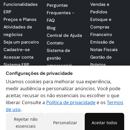
Funcionalidades
Vendas e
Perguntas
ERP
Pedidos
Frequentes -
Preços e Planos
Estoque e
FAQ
Atividades de
Compras
Blog
negócios
Financeiro
Central de Ajuda
Seja um parceiro
Emissão de
Contato
Cadastre-se
Notas Fiscais
Sistema de
Acessar conta
Gestão de
gestão
Sistema ERP
Boletos
empresarial
Apresentação
Configurações de privacidade
Sistema para
PDF
lojas
Usamos cookies para melhorar sua experiência,
Loja -
medir audiência e personalizar anúncios. Você pode
Preferências de
Certificados
aceitar, recusar os não essenciais ou escolher o que
cookies
liberar. Consulte a
Política de privacidade
e os
Termos
Digitais
Politica de
de uso
.
Privacidade
Termos de Uso
Rejeitar não
Personalizar
Aceitar todos
essenciais