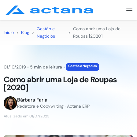
Gestão e
Como abrir uma Loja de
Início
>
Blog
>
>
Negócios
Roupas [2020]
Gestão e Negócios
01/10/2019
•
5 min de leitura
•
Como abrir uma Loja de Roupas
[2020]
Bárbara Faria
Redatora e Copywriting · Actana ERP
Atualizado em 01/07/2023