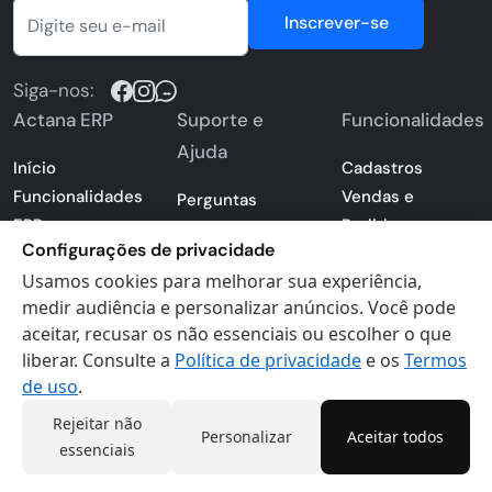
Inscrever-se
Siga-nos:
Actana ERP
Suporte e
Funcionalidades
Ajuda
Início
Cadastros
Funcionalidades
Vendas e
Perguntas
ERP
Pedidos
Frequentes -
Configurações de privacidade
Preços e Planos
Estoque e
FAQ
Usamos cookies para melhorar sua experiência,
Atividades de
Compras
Blog
medir audiência e personalizar anúncios. Você pode
negócios
Financeiro
Central de Ajuda
aceitar, recusar os não essenciais ou escolher o que
Seja um parceiro
Emissão de
Contato
liberar. Consulte a
Política de privacidade
e os
Termos
Cadastre-se
Notas Fiscais
Sistema de
de uso
.
Acessar conta
Gestão de
gestão
Rejeitar não
Sistema ERP
Boletos
empresarial
Personalizar
Aceitar todos
essenciais
Apresentação
Sistema para
PDF
lojas