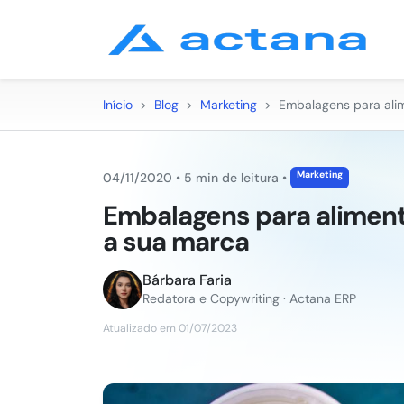
Início
>
Blog
>
Marketing
>
Embalagens para alim
Marketing
04/11/2020
•
5 min de leitura
•
Embalagens para alimento
a sua marca
Bárbara Faria
Redatora e Copywriting · Actana ERP
Atualizado em 01/07/2023