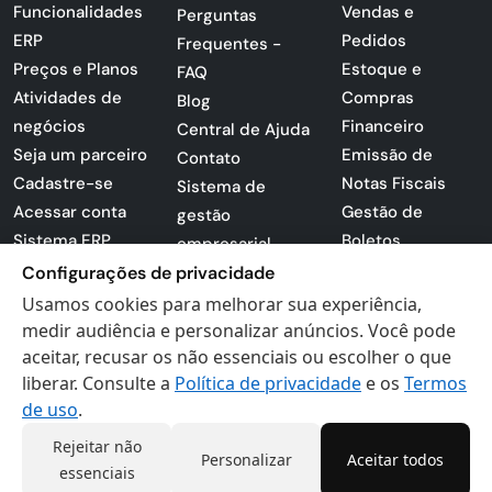
Funcionalidades
Vendas e
Perguntas
ERP
Pedidos
Frequentes -
Preços e Planos
Estoque e
FAQ
Atividades de
Compras
Blog
negócios
Financeiro
Central de Ajuda
Seja um parceiro
Emissão de
Contato
Cadastre-se
Notas Fiscais
Sistema de
Acessar conta
Gestão de
gestão
Sistema ERP
Boletos
empresarial
Apresentação
Sistema para
Configurações de privacidade
PDF
lojas
Usamos cookies para melhorar sua experiência,
Loja -
Preferências de
medir audiência e personalizar anúncios. Você pode
Certificados
aceitar, recusar os não essenciais ou escolher o que
cookies
liberar. Consulte a
Política de privacidade
e os
Termos
Digitais
Politica de
de uso
.
Privacidade
Termos de Uso
Rejeitar não
Personalizar
Aceitar todos
essenciais