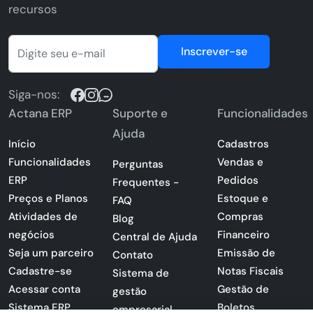
recursos
Inscrever-se
Siga-nos:
Actana ERP
Suporte e
Funcionalidades
Ajuda
Início
Cadastros
Funcionalidades
Vendas e
Perguntas
ERP
Pedidos
Frequentes -
Preços e Planos
Estoque e
FAQ
Atividades de
Compras
Blog
negócios
Financeiro
Central de Ajuda
Seja um parceiro
Emissão de
Contato
Cadastre-se
Notas Fiscais
Sistema de
Acessar conta
Gestão de
gestão
Sistema ERP
Boletos
empresarial