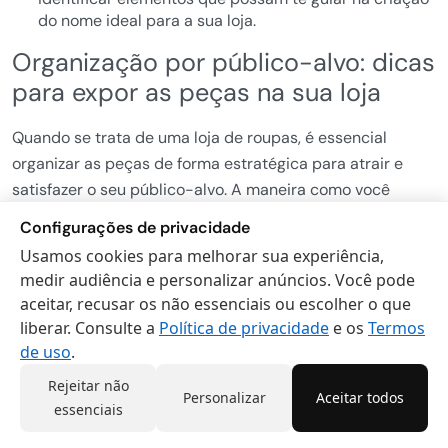
do nome ideal para a sua loja.
Organização por público-alvo: dicas
para expor as peças na sua loja
Quando se trata de uma loja de roupas, é essencial
organizar as peças de forma estratégica para atrair e
satisfazer o seu público-alvo. A maneira como você
expõe os produtos pode influenciar diretamente nas
Configurações de privacidade
vendas e no interesse dos clientes. Neste artigo, vamos
Usamos cookies para melhorar sua experiência,
compartilhar algumas ideias criativas e dicas práticas
medir audiência e personalizar anúncios. Você pode
para ajudar você a organizar as peças de acordo com o
aceitar, recusar os não essenciais ou escolher o que
seu público, proporcionando uma experiência única na
liberar. Consulte a
Política de privacidade
e os
Termos
sua loja.
de uso
.
Estratégias eficazes para organizar as
Rejeitar não
Personalizar
Aceitar todos
essenciais
peças de acordo com o público-alvo
da sua loja