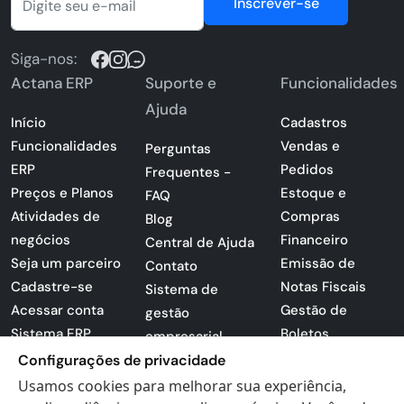
Inscrever-se
Siga-nos:
Actana ERP
Suporte e
Funcionalidades
Ajuda
Início
Cadastros
Funcionalidades
Vendas e
Perguntas
ERP
Pedidos
Frequentes -
Preços e Planos
Estoque e
FAQ
Atividades de
Compras
Blog
negócios
Financeiro
Central de Ajuda
Seja um parceiro
Emissão de
Contato
Cadastre-se
Notas Fiscais
Sistema de
Acessar conta
Gestão de
gestão
Sistema ERP
Boletos
empresarial
Apresentação
Configurações de privacidade
Sistema para
PDF
lojas
Usamos cookies para melhorar sua experiência,