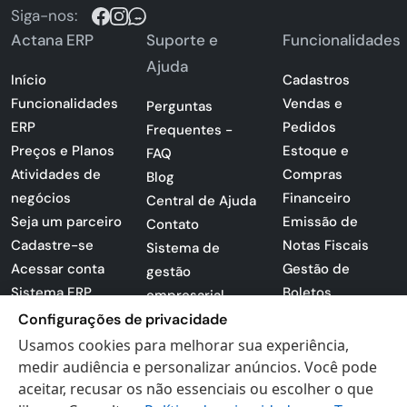
Siga-nos:
Actana ERP
Suporte e
Funcionalidades
Ajuda
Início
Cadastros
Funcionalidades
Vendas e
Perguntas
ERP
Pedidos
Frequentes -
Preços e Planos
Estoque e
FAQ
Atividades de
Compras
Blog
negócios
Financeiro
Central de Ajuda
Seja um parceiro
Emissão de
Contato
Cadastre-se
Notas Fiscais
Sistema de
Acessar conta
Gestão de
gestão
Sistema ERP
Boletos
empresarial
Apresentação
Configurações de privacidade
Sistema para
PDF
lojas
Usamos cookies para melhorar sua experiência,
Loja -
medir audiência e personalizar anúncios. Você pode
Preferências de
Certificados
aceitar, recusar os não essenciais ou escolher o que
cookies