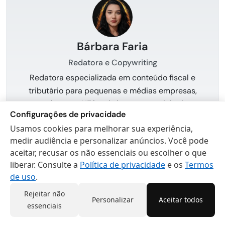
Bárbara Faria
Redatora e Copywriting
Redatora especializada em conteúdo fiscal e
tributário para pequenas e médias empresas,
com foco em NFSe, obrigações municipais e
Configurações de privacidade
linguagem acessível para empreendedores.
Usamos cookies para melhorar sua experiência,
medir audiência e personalizar anúncios. Você pode
Ver bio completa
aceitar, recusar os não essenciais ou escolher o que
liberar. Consulte a
Política de privacidade
e os
Termos
de uso
.
Rejeitar não
Posts Recentes
Personalizar
Aceitar todos
essenciais
Relacionamento com Clientes: Estratégias