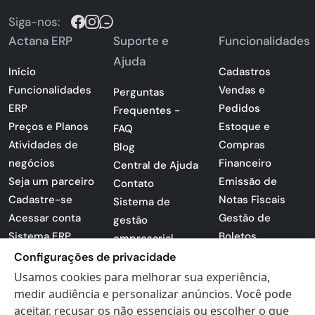
Siga-nos:
Actana ERP
Suporte e
Funcionalidades
Ajuda
Início
Cadastros
Funcionalidades
Vendas e
Perguntas
ERP
Pedidos
Frequentes -
Preços e Planos
Estoque e
FAQ
Atividades de
Compras
Blog
negócios
Financeiro
Central de Ajuda
Seja um parceiro
Emissão de
Contato
Cadastre-se
Notas Fiscais
Sistema de
Acessar conta
Gestão de
gestão
Sistema ERP
Boletos
empresarial
Apresentação
Configurações de privacidade
Sistema para
PDF
lojas
Usamos cookies para melhorar sua experiência,
Loja -
medir audiência e personalizar anúncios. Você pode
Preferências de
Certificados
aceitar, recusar os não essenciais ou escolher o que
cookies