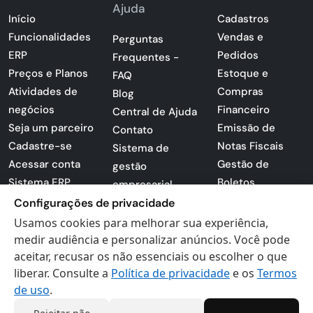
Ajuda
Início
Cadastros
Funcionalidades
Vendas e
Perguntas
ERP
Pedidos
Frequentes -
Preços e Planos
Estoque e
FAQ
Atividades de
Compras
Blog
negócios
Financeiro
Central de Ajuda
Seja um parceiro
Emissão de
Contato
Cadastre-se
Notas Fiscais
Sistema de
Acessar conta
Gestão de
gestão
Sistema ERP
Boletos
empresarial
Apresentação
Configurações de privacidade
Sistema para
PDF
lojas
Usamos cookies para melhorar sua experiência,
Loja -
medir audiência e personalizar anúncios. Você pode
Preferências de
Certificados
aceitar, recusar os não essenciais ou escolher o que
cookies
liberar. Consulte a
Política de privacidade
e os
Termos
Digitais
Politica de
de uso
.
Privacidade
Termos de Uso