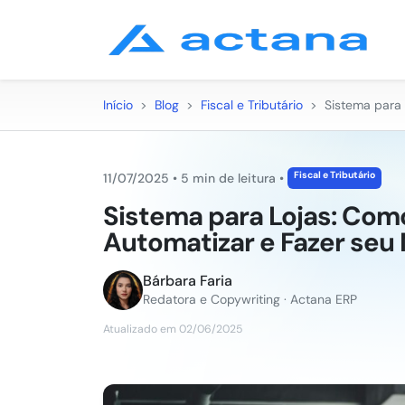
Início
>
Blog
>
Fiscal e Tributário
>
Sistema para 
Fiscal e Tributário
11/07/2025
•
5 min de leitura
•
Sistema para Lojas: Como
Automatizar e Fazer seu
Bárbara Faria
Redatora e Copywriting · Actana ERP
Atualizado em 02/06/2025