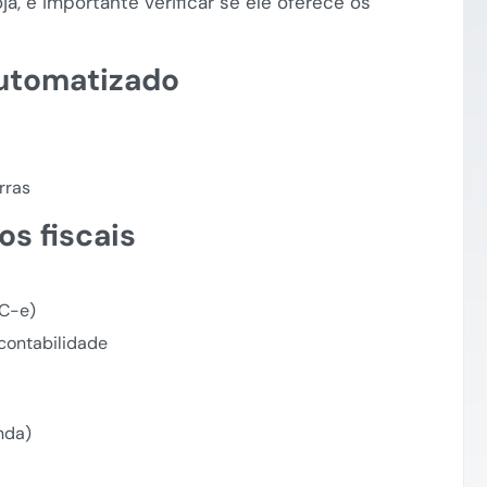
a, é importante verificar se ele oferece os
automatizado
rras
s fiscais
FC-e)
contabilidade
nda)