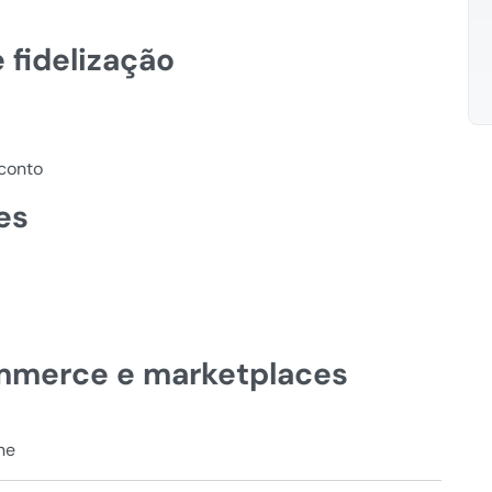
 fidelização
conto
es
mmerce e marketplaces
ne