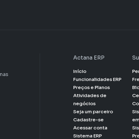
Actana ERP
Su
Início
Pe
enas
Funcionalidades ERP
Fr
Preços e Planos
Bl
Atividades de
Ce
negócios
Co
Seja um parceiro
Si
Cadastre-se
em
Acessar conta
Si
Sistema ERP
Pr