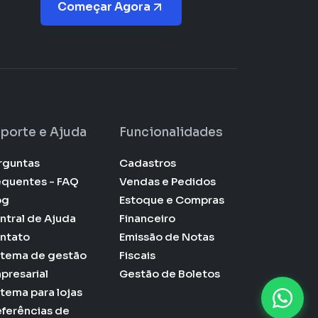
Começar Agora
porte e Ajuda
Funcionalidades
rguntas
Cadastros
equentes - FAQ
Vendas e Pedidos
og
Estoque e Compras
ntral de Ajuda
Financeiro
ntato
Emissão de Notas
stema de gestão
Fiscais
presarial
Gestão de Boletos
stema para lojas
eferências de