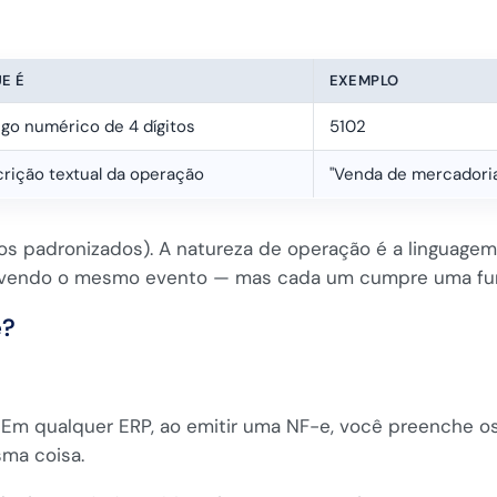
E É
EXEMPLO
go numérico de 4 dígitos
5102
rição textual da operação
"Venda de mercadoria
s padronizados). A natureza de operação é a linguagem
crevendo o mesmo evento — mas cada um cumpre uma fu
e?
Em qualquer ERP, ao emitir uma NF-e, você preenche o
sma coisa.