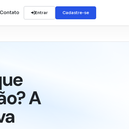
Contato
Entrar
Cadastre-se
que
ão? A
va