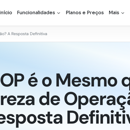
Início
Funcionalidades
Planos e Preços
Mais
? A Resposta Definitiva
OP é o Mesmo 
reza de Operaç
esposta Definiti