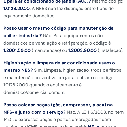
E para ar condicionado de janela (ACJ)?
Mesmo código:
1.0128.20.00
. A NEBS não faz distinção entre tipos de
equipamento doméstico.
Posso usar o mesmo código para manutenção de
chiller industrial?
Não. Para equipamentos não
domésticos de ventilação e refrigeração, o código é
1.2001.59.00
(manutenção) ou
1.2003.90.00
(instalação).
Higienização e limpeza de ar condicionado usam o
mesmo NBS?
Sim. Limpeza, higienização, troca de filtros
e manutenção preventiva em geral entram no código
1.0128.20.00 quando o equipamento é
doméstico/comercial comum.
Posso colocar peças (gás, compressor, placa) na
NFS-e junto com o serviço?
Não. A LC 116/2003, no item
14.01, é expressa: peças e partes empregadas ficam
sujeitas ao ICMS. A empresa deve emitir
NF-e
para as