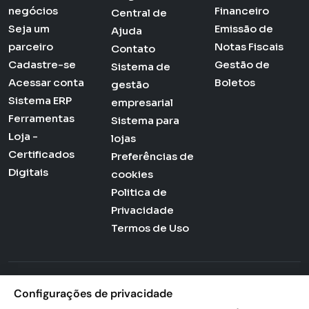
negócios
Financeiro
Central de
Seja um
Emissão de
Ajuda
parceiro
Notas Fiscais
Contato
Cadastre-se
Gestão de
Sistema de
Acessar conta
Boletos
gestão
Sistema ERP
empresarial
Ferramentas
Sistema para
Loja -
lojas
Certificados
Preferências de
Digitais
cookies
Politica de
Privacidade
Termos de Uso
Actana © 2026 - Todos os direitos reservados
Configurações de privacidade