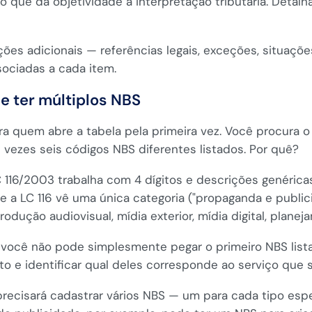
, o que dá objetividade à interpretação tributária. De
ções adicionais — referências legais, exceções, situaç
sociadas a cada item.
e ter múltiplos NBS
ra quem abre a tabela pela primeira vez. Você procura o
s vezes seis códigos NBS diferentes listados. Por quê?
C 116/2003 trabalha com 4 dígitos e descrições genérica
 a LC 116 vê uma única categoria ("propaganda e public
dução audiovisual, mídia exterior, mídia digital, planeja
o, você não pode simplesmente pegar o primeiro NBS lista
to e identificar qual deles corresponde ao serviço que
recisará cadastrar vários NBS — um para cada tipo esp