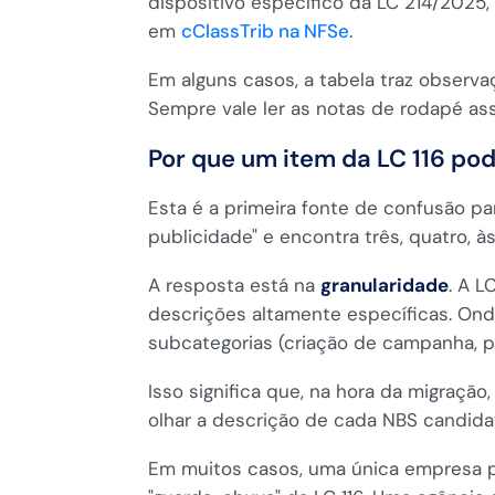
dispositivo específico da LC 214/2025
em
cClassTrib na NFSe
.
Em alguns casos, a tabela traz observa
Sempre vale ler as notas de rodapé as
Por que um item da LC 116 pod
Esta é a primeira fonte de confusão pa
publicidade" e encontra três, quatro, à
A resposta está na
granularidade
. A L
descrições altamente específicas. Onde
subcategorias (criação de campanha, pro
Isso significa que, na hora da migraçã
olhar a descrição de cada NBS candida
Em muitos casos, uma única empresa p