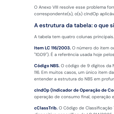
O Anexo VIII resolve esse problema for
correspondente(s), o(s) cIndOp aplicáve
A estrutura da tabela: o que s
A tabela tem quatro colunas principai
Item LC 116/2003.
O número do item ou 
"10.09"). É a referência usada hoje pel
Código NBS.
O código de 9 dígitos da 
116. Em muitos casos, um único item da
entender a estrutura do NBS em profu
cIndOp (Indicador de Operação de C
operação de consumo final, operação en
cClassTrib.
O Código de Classificação 