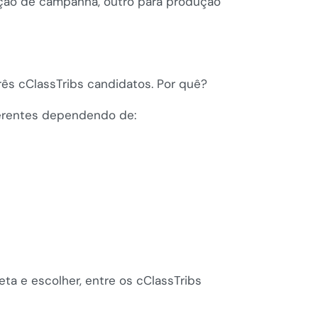
iação de campanha, outro para produção
rês cClassTribs candidatos. Por quê?
ferentes dependendo de:
eta e escolher, entre os cClassTribs