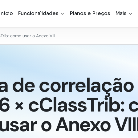
Início
Funcionalidades
Planos e Preços
Mais
Trib: como usar o Anexo VIII
a de correlação
16 × cClassTrib:
usar o Anexo VII