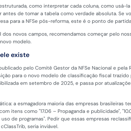
 estruturada, como interpretar cada coluna, como usá-la 
r antes de tomar a tabela como verdade absoluta. Se vo
esa para a NFSe pós-reforma, este é o ponto de partida
ral dos novos campos, recomendamos começar pelo no
 novo modelo.
ele existe
ublicado pelo Comitê Gestor da NFSe Nacional e pela R
sição para o novo modelo de classificação fiscal trazid
onibilizada em setembro de 2025, e passa por atualizaçõ
rática: a esmagadora maioria das empresas brasileiras 
m itens como "17.06 – Propaganda e publicidade", "10.0
 uso de programas". Pedir que essas empresas reclassi
ClassTrib, seria inviável.