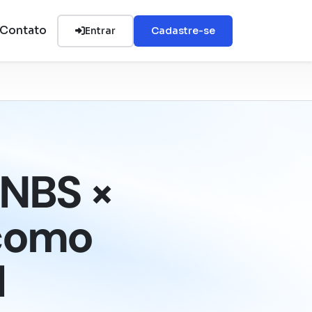
Contato
Entrar
Cadastre-se
 NBS ×
 como
I