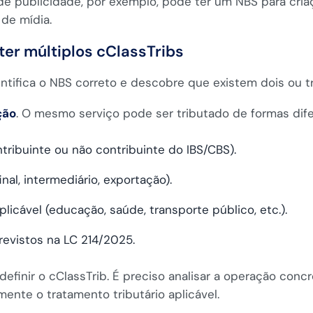
 de publicidade, por exemplo, pode ter um NBS para cr
 de mídia.
er múltiplos cClassTribs
ntifica o NBS correto e descobre que existem dois ou t
ção
. O mesmo serviço pode ser tributado de formas di
tribuinte ou não contribuinte do IBS/CBS).
al, intermediário, exportação).
licável (educação, saúde, transporte público, etc.).
previstos na LC 214/2025.
definir o cClassTrib. É preciso analisar a operação concr
ente o tratamento tributário aplicável.