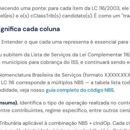
necendo uma ponte: para cada item da LC 116/2003, ele 
l(eis) e o(s) cClassTrib(s) candidato(s). É como um "tr
ignifica cada coluna
s. Entender o que cada uma representa é essencial para
subitem da Lista de Serviços da Lei Complementar 116/
os municípios para cobrança do ISS, e continuará sendo e
Nomenclatura Brasileira de Serviços (formato X.XXXX.XX
 LC 116 corresponde a múltiplos NBS — a tabela lista tod
ndidade, veja nosso
guia completo do código NBS
.
onsumo).
Identifica o tipo de operação realizada no cont
tre contribuintes, regime específico, entre outros cená
Tributária aplicável à combinação NBS + cIndOp. Cada c