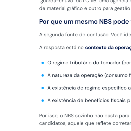
"guarda-chuva" da LC 116. Uma agência
de material gráfico e outro para gestão
Por que um mesmo NBS pode t
A segunda fonte de confusão. Você ide
A resposta está no
contexto da opera
O regime tributário do tomador (con
A natureza da operação (consumo fin
A existência de regime específico ap
A existência de benefícios fiscais 
Por isso, o NBS sozinho não basta para 
candidatos, aquele que reflete corretam