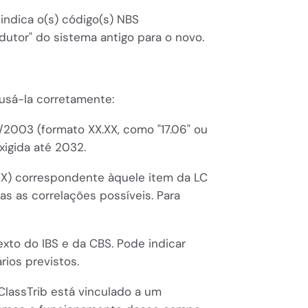
indica o(s) código(s) NBS
adutor" do sistema antigo para o novo.
 usá-la corretamente:
2003 (formato XX.XX, como "17.06" ou
xigida até 2032.
.XX) correspondente àquele item da LC
as as correlações possíveis. Para
exto do IBS e da CBS. Pode indicar
rios previstos.
ClassTrib está vinculado a um