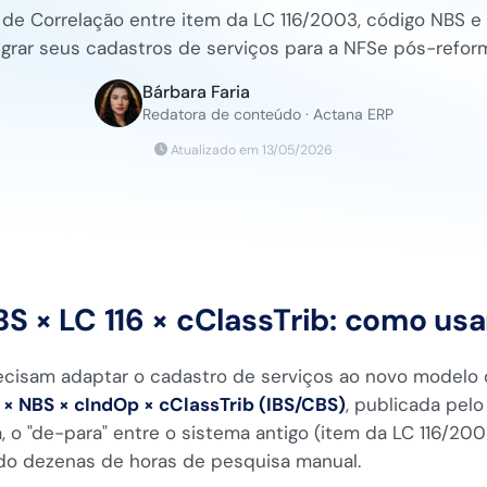
 de Correlação entre item da LC 116/2003, código NBS e
grar seus cadastros de serviços para a NFSe pós-refor
Bárbara Faria
Redatora de conteúdo · Actana ERP
Atualizado em 13/05/2026
S × LC 116 × cClassTrib: como usar
ecisam adaptar o cadastro de serviços ao novo modelo
 × NBS × cIndOp × cClassTrib (IBS/CBS)
, publicada pel
a, o "de-para" entre o sistema antigo (item da LC 116/20
do dezenas de horas de pesquisa manual.