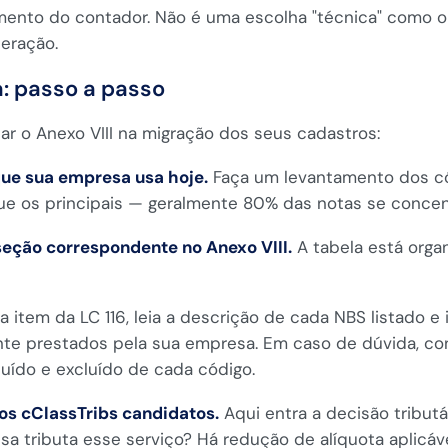
mento do contador. Não é uma escolha "técnica" como o
peração.
a: passo a passo
r o Anexo VIII na migração dos seus cadastros:
 que sua empresa usa hoje.
Faça um levantamento dos có
fique os principais — geralmente 80% das notas se conc
a seção correspondente no Anexo VIII.
A tabela está organ
 item da LC 116, leia a descrição de cada NBS listado e 
te prestados pela sua empresa. Em caso de dúvida, con
uído e excluído de cada código.
 os cClassTribs candidatos.
Aqui entra a decisão tributár
 tributa esse serviço? Há redução de alíquota aplicáv