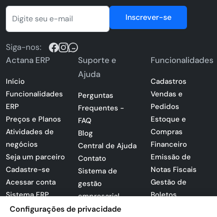
Inscrever-se
Siga-nos:
Actana ERP
Suporte e
Funcionalidades
Ajuda
Início
Cadastros
Funcionalidades
Vendas e
Perguntas
ERP
Pedidos
Frequentes -
Preços e Planos
Estoque e
FAQ
Atividades de
Compras
Blog
negócios
Financeiro
Central de Ajuda
Seja um parceiro
Emissão de
Contato
Cadastre-se
Notas Fiscais
Sistema de
Acessar conta
Gestão de
gestão
Sistema ERP
Boletos
empresarial
Apresentação
Configurações de privacidade
Sistema para