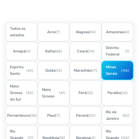
Todos os
Acre
Alagoas
Amazonas
(7)
(14)
(4)
estados
Distrito
Amapá
Bahia
Ceará
(3)
(66)
(24)
(1)
Federal
Espírito
Minas
Goiás
Maranhão
(35)
(53)
(17)
(186)
Santo
Gerais
Mato
Mato
Grosso
Pará
Paraíba
(30)
(41)
(22)
(23)
Grosso
do Sul
Rio de
Pernambuco
Piauí
Paraná
(29)
(7)
(121)
(62)
Janeiro
Rio
Rio
Grande
Rondônia
Roraima
Grande
(17)
(19)
(3)
(135)